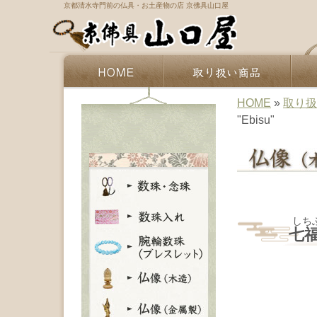
京都清水寺門前の仏具・お土産物の店 京佛具山口屋
HOME
»
取り扱
"Ebisu"
しち
七福