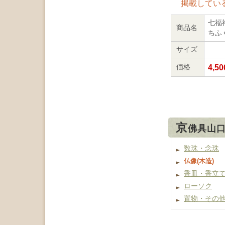
掲載している
七福神
商品名
ちふ
サイズ
4,50
価格
京
佛具山
数珠・念珠
仏像(木造)
香皿・香立
ローソク
置物・その