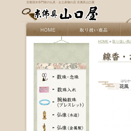
京都清水寺門前の仏具・お土産物の店 京佛具山口屋
HOME
»
取り扱い商
はなか
花風 