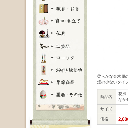
柔らかな金木犀
煙の少ないタイ
花風 
商品名
なか
サイズ
2,00
価格