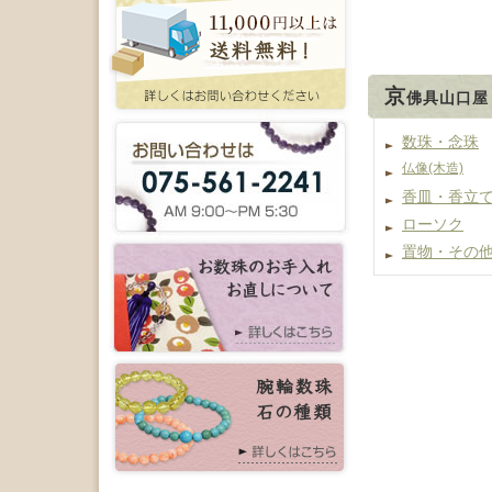
京
佛具山口屋
数珠・念珠
仏像(木造)
香皿・香立
ローソク
置物・その