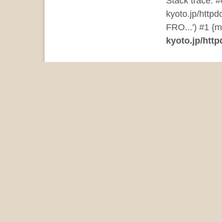
Stack trace: 
kyoto.jp/http
FRO...') #1 {m
kyoto.jp/http