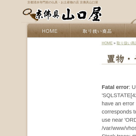
京都清水寺門前の仏具・お土産物の店 京佛具山口屋
HOME
»
取り扱い商
Fatal error
: 
'SQLSTATE[420
have an error
corresponds to
use near 'ORD
/var/www/vhos