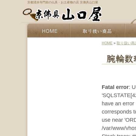
京都清水寺門前の仏具・お土産物の店 京佛具山口屋
HOME
»
取り扱い商
Fatal error
: 
'SQLSTATE[420
have an error
corresponds to
use near 'ORD
/var/www/vhos