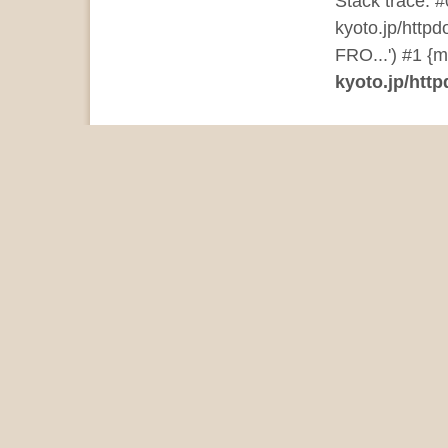
Stack trace: 
kyoto.jp/http
FRO...') #1 {m
kyoto.jp/http